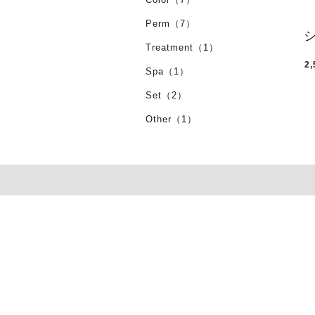
Perm（7）
Treatment（1）
2,
Spa（1）
Set（2）
Other（1）