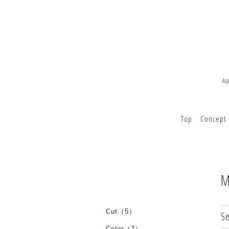
A
Top
Concept
M
Cut（5）
Se
Color（7）